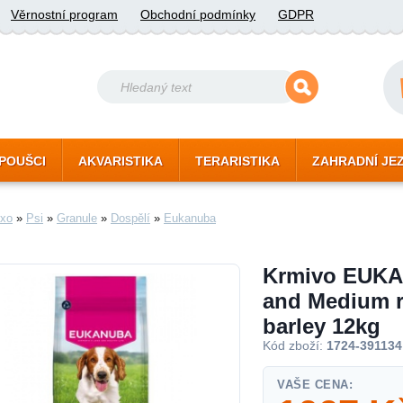
Věrnostní program
Obchodní podmínky
GDPR
POUŠCI
AKVARISTIKA
TERARISTIKA
ZAHRADNÍ JE
xo
»
Psi
»
Granule
»
Dospělí
»
Eukanuba
Krmivo EUKA
and Medium r
barley 12kg
Kód zboží:
1724-391134
VAŠE CENA: