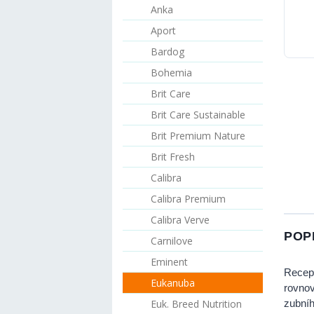
Anka
Aport
Bardog
Bohemia
Brit Care
Brit Care Sustainable
Brit Premium Nature
Brit Fresh
Calibra
Calibra Premium
Calibra Verve
POP
Carnilove
Eminent
Recept
Eukanuba
rovnov
Euk. Breed Nutrition
zubní