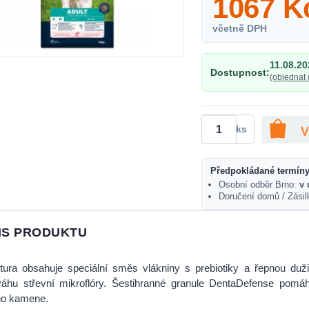
1067
K
včetně DPH
11.08.20
Dostupnost:
(objednat 
ks
Předpokládané termíny
Osobní odběr Brno:
v 
Doručení domů / Zási
IS PRODUKTU
ura obsahuje speciální směs vlákniny s prebiotiky a řepnou duži
áhu střevní mikroflóry. Šestihranné granule DentaDefense pomáha
ho kamene.