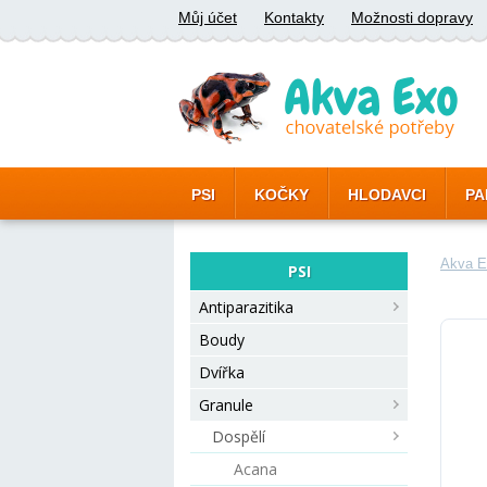
Můj účet
Kontakty
Možnosti dopravy
PSI
KOČKY
HLODAVCI
PA
Akva E
PSI
Antiparazitika
Boudy
Dvířka
Granule
Dospělí
Acana