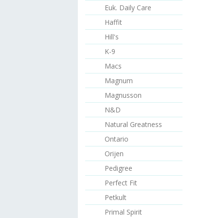
Euk. Daily Care
Haffit
Hill's
K-9
Macs
Magnum
Magnusson
N&D
Natural Greatness
Ontario
Orijen
Pedigree
Perfect Fit
Petkult
Primal Spirit