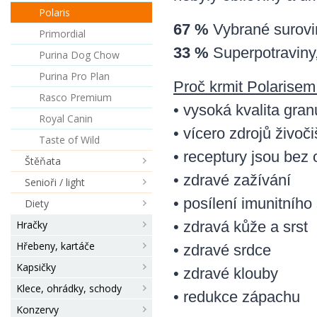
Polaris
67 %
Vybrané surovin
Primordial
33 %
Superpotraviny,
Purina Dog Chow
Purina Pro Plan
Proč krmit Polarisem
Rasco Premium
• vysoká kvalita gra
Royal Canin
• vícero zdrojů živoč
Taste of Wild
• receptury jsou bez 
Štěňata
• zdravé zažívání
Senioři / light
• posílení imunitníh
Diety
Hračky
• zdravá kůže a srst
Hřebeny, kartáče
• zdravé srdce
Kapsičky
• zdravé klouby
Klece, ohrádky, schody
• redukce zápachu
Konzervy