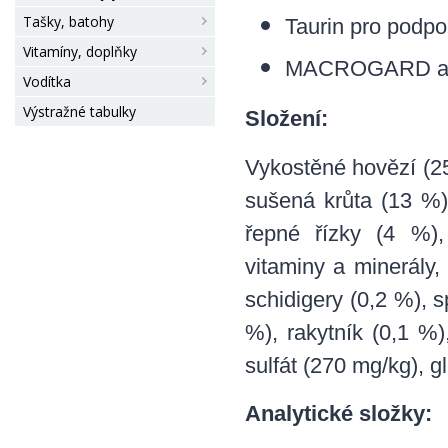
Tašky, batohy
Taurin pro podpo
Vitamíny, doplňky
MACROGARD a sup
Vodítka
Výstražné tabulky
Složení:
Vykostěné hovězí (2
sušená krůta (13 %)
řepné řízky (4 %),
vitaminy a minerály,
schidigery (0,2 %),
%), rakytník (0,1 %)
sulfát (270 mg/kg), g
Analytické složky: