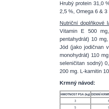
Hrubý protein 31,0 
2,5 %, Omega 6 & 3 
Nutriční doplňkové l
Vitamin E 500 mg,
pentahydrát) 10 mg, 
Jód (jako jodičnan v
monohydrát) 110 mg,
seleničitan sodný) 
200 mg. L-karnitin 1
Krmný návod:
HMOTNOST PSA (kg)
DENNÍ KRMN
3
5