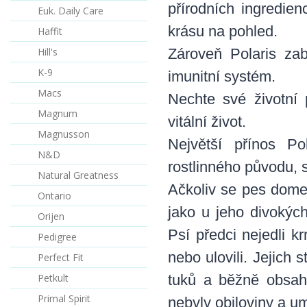
přírodních ingredien
Euk. Daily Care
krásu na pohled.
Haffit
Hill's
Zároveň Polaris za
K-9
imunitní systém.
Macs
Nechte své životní 
Magnum
vitální život.
Magnusson
Největší přínos Po
N&D
rostlinného původu, 
Natural Greatness
Ačkoliv se pes domest
Ontario
jako u jeho divokýc
Orijen
Psí předci nejedli kr
Pedigree
nebo ulovili. Jejich
Perfect Fit
Petkult
tuků a běžně obsaho
Primal Spirit
nebyly obiloviny a um