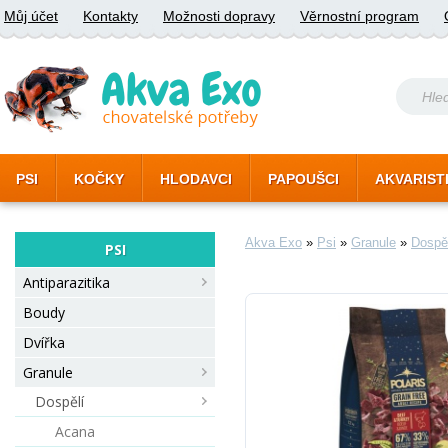
Můj účet
Kontakty
Možnosti dopravy
Věrnostní program
PSI
KOČKY
HLODAVCI
PAPOUŠCI
AKVARIST
Akva Exo
»
Psi
»
Granule
»
Dospě
PSI
Antiparazitika
Boudy
Dvířka
Granule
Dospělí
Acana