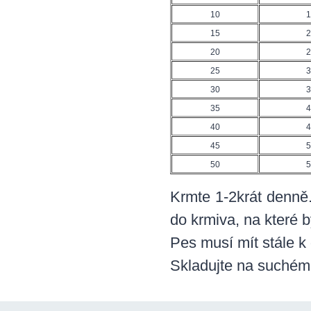
10
1
15
2
20
2
25
3
30
3
35
4
40
4
45
5
50
5
Krmte 1-2krát denně.
do krmiva, na které 
Pes musí mít stále k 
Skladujte na suchém