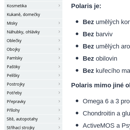
Polaris je:
Kosmetika
Kukaně, domečky
Bez
umělých kon
Misky
Náhubky, ohlávky
Bez
barviv
Oblečky
Bez
umělých ar
Obojky
Bez
obilovin
Pamlsky
Paštiky
Bez
kuřecího m
Pelíšky
Postrojky
Polaris mimo jiné o
Potřeby
Omega 6 a 3 pro 
Přepravky
Přílohy
Chondroitin a gl
Sítě, autopotahy
ActiveMOS a Psyl
Stříhací strojky