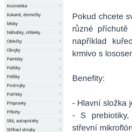
Kosmetika
Pokud chcete sv
Kukaně, domečky
Misky
různé příchutě
Náhubky, ohlávky
například kuře
Oblečky
Obojky
krmivo s losose
Pamlsky
Paštiky
Benefity:
Pelíšky
Postrojky
Potřeby
- Hlavní složka 
Přepravky
Přílohy
- S prebiotiky
Sítě, autopotahy
střevní mikrofló
Stříhací strojky