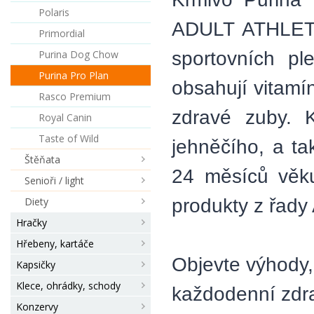
Polaris
ADULT ATHLETIC
Primordial
sportovních p
Purina Dog Chow
Purina Pro Plan
obsahují vitamín
Rasco Premium
zdravé zuby. K
Royal Canin
Taste of Wild
jehněčího, a ta
Štěňata
24 měsíců věku
Senioři / light
produkty z řady
Diety
Hračky
Hřebeny, kartáče
Objevte výhody,
Kapsičky
Klece, ohrádky, schody
každodenní zdr
Konzervy