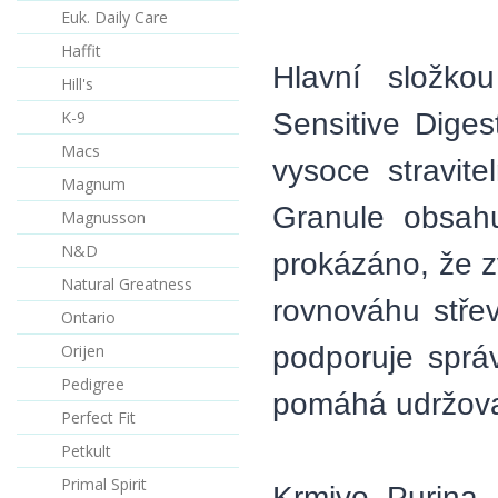
Euk. Daily Care
Haffit
Hlavní složk
Hill's
Sensitive Diges
K-9
Macs
vysoce stravite
Magnum
Granule obsahu
Magnusson
N&D
prokázáno, že zv
Natural Greatness
rovnováhu střevn
Ontario
podporuje sprá
Orijen
Pedigree
pomáhá udržovat 
Perfect Fit
Petkult
Primal Spirit
Krmivo Purina