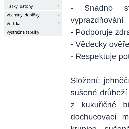
- Snadno st
Tašky, batohy
Vitamíny, doplňky
vyprazdňování
Vodítka
- Podporuje zdr
Výstražné tabulky
- Vědecky ověře
- Respektuje po
Složení: jehněč
sušené drůbeží 
z kukuřičné b
dochucovací m
krupice, sušená