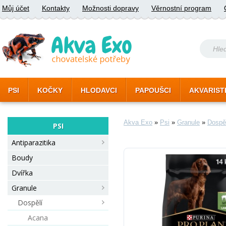
Můj účet
Kontakty
Možnosti dopravy
Věrnostní program
PSI
KOČKY
HLODAVCI
PAPOUŠCI
AKVARIST
Akva Exo
»
Psi
»
Granule
»
Dospě
PSI
Antiparazitika
Boudy
Dvířka
Granule
Dospělí
Acana