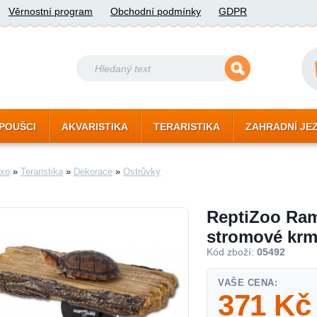
Věrnostní program
Obchodní podmínky
GDPR
POUŠCI
AKVARISTIKA
TERARISTIKA
ZAHRADNÍ JE
xo
»
Teraristika
»
Dekorace
»
Ostrůvky
ReptiZoo Ram
stromové krm
Kód zboží:
05492
VAŠE CENA:
371
Kč