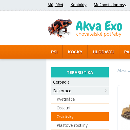
Můj účet
Kontakty
Možnosti dopravy
PSI
KOČKY
HLODAVCI
PA
Akva E
TERARISTIKA
Čerpadla
Dekorace
Květináče
Ostatní
Ostrůvky
Plastové rostliny