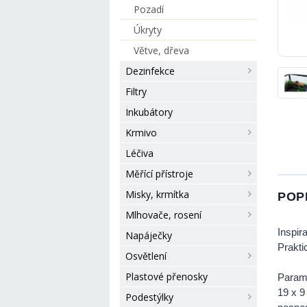
Pozadí
Úkryty
Větve, dřeva
Dezinfekce
Filtry
Inkubátory
Krmivo
Léčiva
Měřící přístroje
Misky, krmítka
POP
Mlhovače, rosení
Inspir
Napáječky
Prakti
Osvětlení
Plastové přenosky
Param
19 x 9
Podestýlky