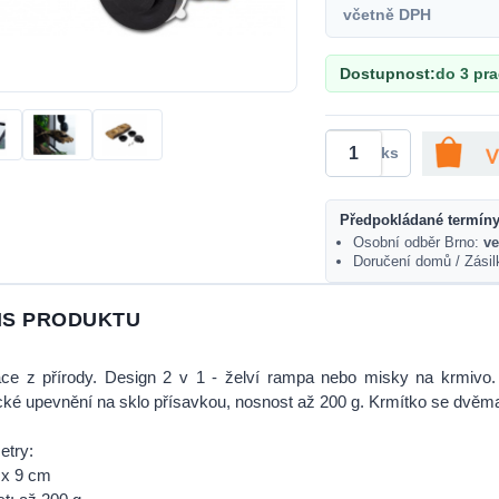
včetně DPH
Dostupnost:
do 3 pr
ks
Předpokládané termíny
Osobní odběr Brno:
ve
Doručení domů / Zási
IS PRODUKTU
ace z přírody. Design 2 v 1 - želví rampa nebo misky na krmivo. 
cké upevnění na sklo přísavkou, nosnost až 200 g. Krmítko se dvěma
etry:
 x 9 cm