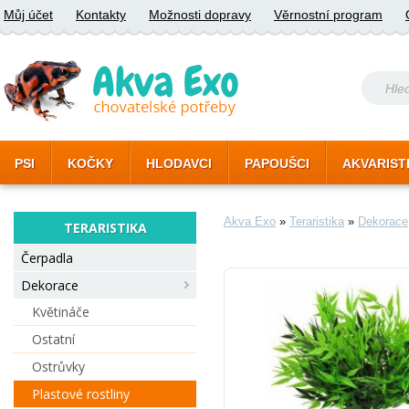
Můj účet
Kontakty
Možnosti dopravy
Věrnostní program
PSI
KOČKY
HLODAVCI
PAPOUŠCI
AKVARIST
Akva Exo
»
Teraristika
»
Dekorace
TERARISTIKA
Čerpadla
Dekorace
Květináče
Ostatní
Ostrůvky
Plastové rostliny