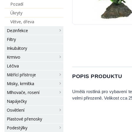
Pozadí
Úkryty
Větve, dřeva
Dezinfekce
Filtry
Inkubátory
Krmivo
Léčiva
Měřící přístroje
POPIS PRODUKTU
Misky, krmítka
Umělá rostliná pro vybavení ter
Mlhovače, rosení
velmi přirozeně. Velikost cca 
Napáječky
Osvětlení
Plastové přenosky
Podestýlky