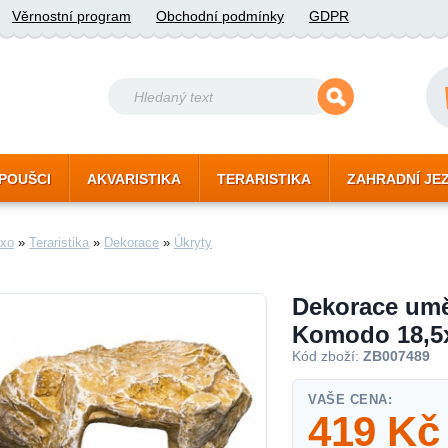
Věrnostní program
Obchodní podmínky
GDPR
POUŠCI
AKVARISTIKA
TERARISTIKA
ZAHRADNÍ JE
xo
»
Teraristika
»
Dekorace
»
Úkryty
Dekorace uměl
Komodo 18,5
Kód zboží:
ZB007489
VAŠE CENA:
419
Kč