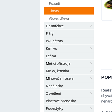
Pozadí
Úkryty
Větve, dřeva
Dezinfekce
Filtry
Inkubátory
Krmivo
Léčiva
Měřící přístroje
Misky, krmítka
POP
Mlhovače, rosení
Napáječky
Realis
Osvětlení
obyvat
Plastové přenosky
nenáro
Podestýlky