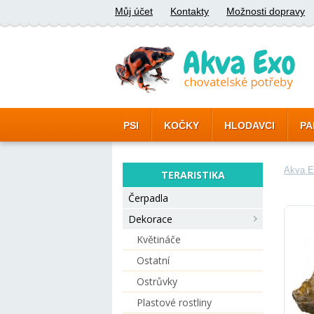
Můj účet
Kontakty
Možnosti dopravy
PSI
KOČKY
HLODAVCI
PA
Akva E
TERARISTIKA
Čerpadla
Dekorace
Květináče
Ostatní
Ostrůvky
Plastové rostliny