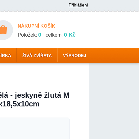
Přihlášení
NÁKUPNÍ KOŠÍK
0
0 Kč
Položek:
celkem:
ZÍRKA
ŽIVÁ ZVÍŘATA
VÝPRODEJ
á - jeskyně žlutá M
x18,5x10cm