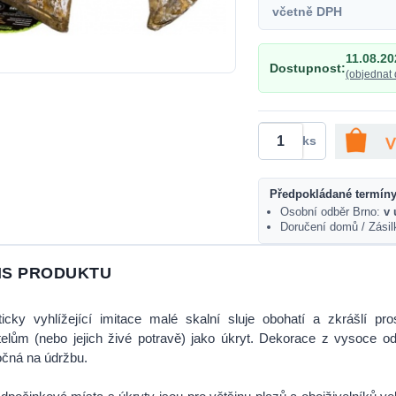
včetně DPH
11.08.20
Dostupnost:
(objednat 
ks
Předpokládané termíny
Osobní odběr Brno:
v 
Doručení domů / Zási
IS PRODUKTU
ticky vyhlížející imitace malé skalní sluje obohatí a zkrášlí pr
elům (nebo jejich živé potravě) jako úkryt. Dekorace z vysoce od
čná na údržbu.