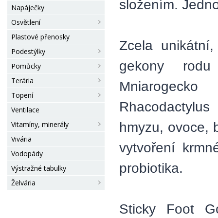
složením. Jedno
Napáječky
Osvětlení
Plastové přenosky
Zcela unikátní
Podestýlky
gekony rodu R
Pomůcky
Terária
Mniarogecko 
Topení
Rhacodactylus
Ventilace
hmyzu, ovoce, b
Vitamíny, minerály
Vivária
vytvoření krmn
Vodopády
probiotika.
Výstražné tabulky
Želvária
Sticky Foot G