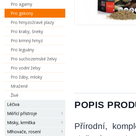
Pro agamy
Pro gekony
Pro hmyzožravé plazy
Pro kraby, šneky
Pro krmný hmyz
Pro leguány
Pro suchozemské želvy
Pro vodní želvy
Pro žáby, mloky
Mražené
Živé
POPIS PRO
Léčiva
Měřící přístroje
Misky, krmítka
Přírodní, komp
Mlhovače, rosení