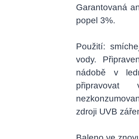
Garantovaná an
popel 3%.
Použití: smích
vody. Připrav
nádobě v ledn
připravovat
nezkonzumované 
zdroji UVB zářen
Baleno ve znovu