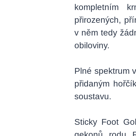
kompletním k
přirozených, př
v něm tedy žádn
obiloviny.
Plné spektrum v
přidaným hořčík
soustavu.
Sticky Foot Go
gekonů rodu R