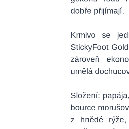
dobře přijímají.
Krmivo se jed
StickyFoot Gold
zároveň ekono
umělá dochucova
Složení: papája
bource morušové
z hnědé rýže, 