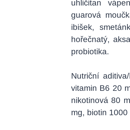
uhličitan vápe
guarová moučka
ibišek, smetánk
hořečnatý, aksa
probiotika.
Nutriční aditiv
vitamin B6 20 m
nikotinová 80 m
mg, biotin 1000