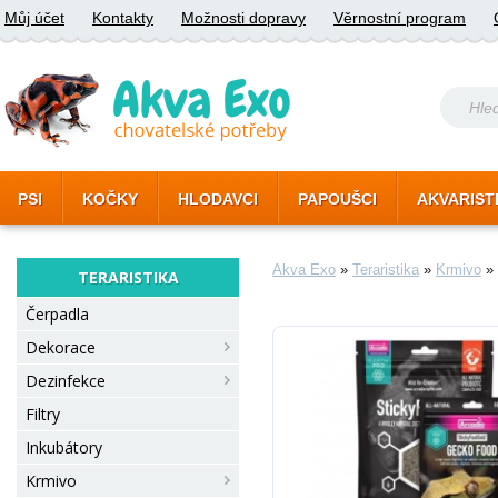
Můj účet
Kontakty
Možnosti dopravy
Věrnostní program
PSI
KOČKY
HLODAVCI
PAPOUŠCI
AKVARIST
Akva Exo
»
Teraristika
»
Krmivo
»
TERARISTIKA
Čerpadla
Dekorace
Dezinfekce
Filtry
Inkubátory
Krmivo