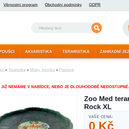
Věrnostní program
Obchodní podmínky
GDPR
POUŠCI
AKVARISTIKA
TERARISTIKA
ZAHRADNÍ JE
xo
»
Teraristika
»
Misky, krmítka
»
Plastové
 JIŽ NEMÁME V NABÍDCE, NEBO JE DLOUHODOBĚ NEDOSTUPNÉ
Zoo Med terar
Rock XL
VAŠE CENA:
0
Kč