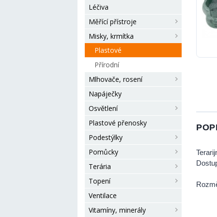
Léčiva
Měřící přístroje
Misky, krmítka
Plastové
Přírodní
Mlhovače, rosení
Napáječky
Osvětlení
Plastové přenosky
POP
Podestýlky
Pomůcky
Terari
Dostup
Terária
Topení
Rozměr
Ventilace
Vitamíny, minerály