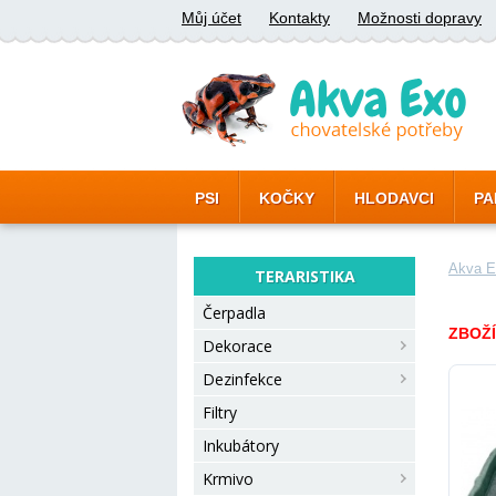
Můj účet
Kontakty
Možnosti dopravy
PSI
KOČKY
HLODAVCI
PA
Akva E
TERARISTIKA
Čerpadla
ZBOŽÍ
Dekorace
Dezinfekce
Filtry
Inkubátory
Krmivo