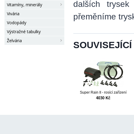
dalších trysek
Vitamíny, minerály
Vivária
přeměníme trysk
Vodopády
Výstražné tabulky
Želvária
SOUVISEJÍCÍ
n Nano
Super Rain II - rosící zařízení
4030 Kč
 Kč