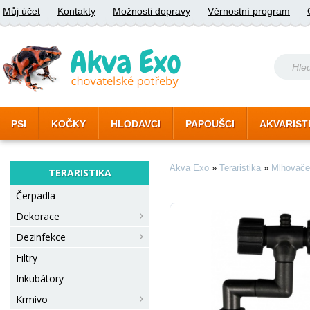
Můj účet
Kontakty
Možnosti dopravy
Věrnostní program
PSI
KOČKY
HLODAVCI
PAPOUŠCI
AKVARIST
Akva Exo
»
Teraristika
»
Mlhovače
TERARISTIKA
Čerpadla
Dekorace
Dezinfekce
Filtry
Inkubátory
Krmivo