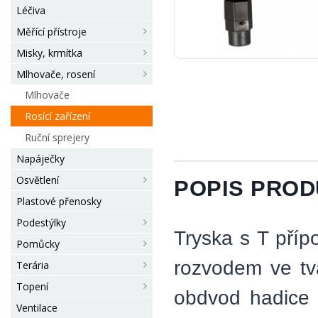
Léčiva
Měřící přístroje
Misky, krmítka
Mlhovače, rosení
Mlhovače
Rosící zařízení
Ruční sprejery
Napáječky
Osvětlení
POPIS PRO
Plastové přenosky
Podestýlky
Tryska s T příp
Pomůcky
rozvodem ve tva
Terária
Topení
obdvod hadice
Ventilace