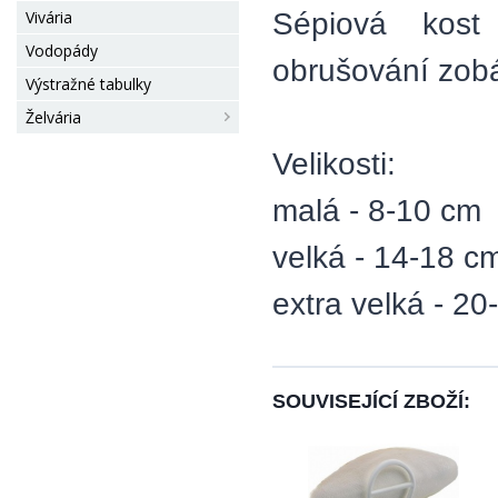
Sépiová kost
Vivária
Vodopády
obrušování zobá
Výstražné tabulky
Želvária
Velikosti:
malá - 8-10 cm
velká - 14-18 c
extra velká - 2
SOUVISEJÍCÍ ZBOŽÍ: