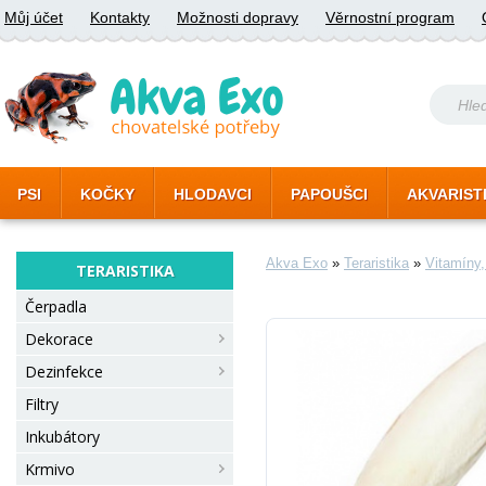
Můj účet
Kontakty
Možnosti dopravy
Věrnostní program
PSI
KOČKY
HLODAVCI
PAPOUŠCI
AKVARIST
Akva Exo
»
Teraristika
»
Vitamíny,
TERARISTIKA
Čerpadla
Dekorace
Dezinfekce
Filtry
Inkubátory
Krmivo