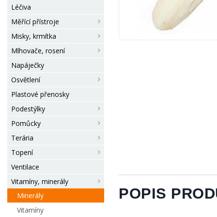
Léčiva
Měřící přístroje
Misky, krmítka
Mlhovače, rosení
Napáječky
Osvětlení
Plastové přenosky
Podestýlky
Pomůcky
Terária
Topení
Ventilace
Vitamíny, minerály
POPIS PRO
Minerály
Vitamíny