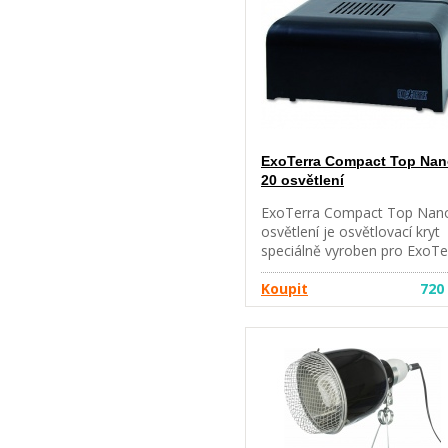
ExoTerra Compact Top Na
20 osvětlení
ExoTerra Compact Top Nan
osvětlení je osvětlovací kryt
speciálně vyroben pro ExoTe
Nano terárium a pro použití
ExoTerra kompaktní žárovky
Koupit
720
Velikost: 20 x 9 x 15
cm.Osvětlení je dodáváno b
žárovek.