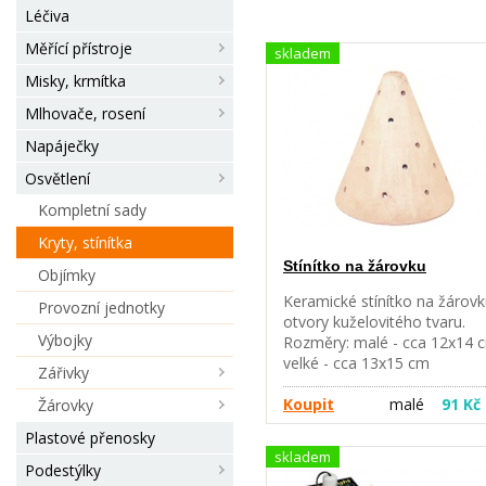
Léčiva
Měřící přístroje
skladem
Misky, krmítka
Mlhovače, rosení
Napáječky
Osvětlení
Kompletní sady
Kryty, stínítka
Stínítko na žárovku
Objímky
Keramické stínítko na žárovk
Provozní jednotky
otvory kuželovitého tvaru.
Výbojky
Rozměry: malé - cca 12x14 
velké - cca 13x15 cm
Zářivky
Koupit
malé
91 Kč
Žárovky
Plastové přenosky
skladem
Podestýlky