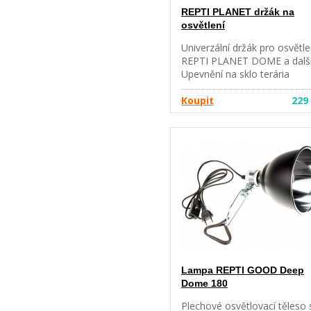
REPTI PLANET držák na
osvětlení
Univerzální držák pro osvětle
REPTI PLANET DOME a další
Upevnění na sklo terária
pomocí oboustranné lepící
pásky. Zajištění proti pohybu
Koupit
229
lampy pomocí gumových
zarážek. Snadno nastaviteln
výška. Snadná montáž.
Lampa REPTI GOOD Deep
Dome 180
Plechové osvětlovací těleso 