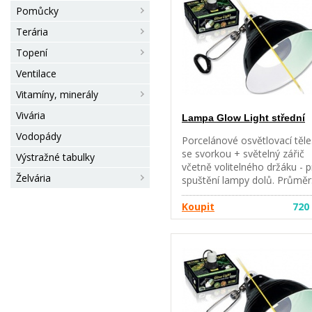
Pomůcky
Terária
Topení
Ventilace
Vitamíny, minerály
Vivária
Lampa Glow Light střední
Vodopády
Porcelánové osvětlovací těl
se svorkou + světelný zářič
Výstražné tabulky
včetně volitelného držáku - 
Želvária
spuštění lampy dolů. Průměr
21 cm. Výška : 17cm. Vhodná
pro žárovky do 150 W. Denní
Koupit
720
noční osvětlovací těleso v
jednom, poskytuje
dlouhotrvající světelný a
odrazný efekt má
žáruvzdornou porcelánovou
objímku. Je ideální pro použit
všech druhů inkandescenční