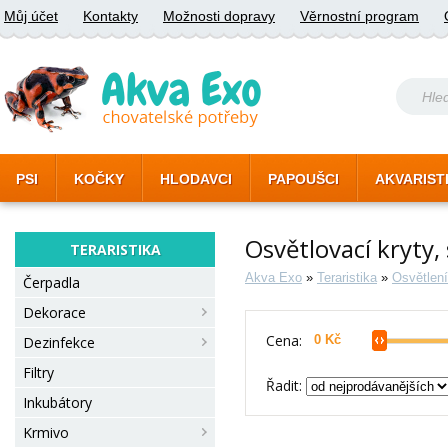
Můj účet
Kontakty
Možnosti dopravy
Věrnostní program
PSI
KOČKY
HLODAVCI
PAPOUŠCI
AKVARIST
Osvětlovací kryty,
TERARISTIKA
Akva Exo
»
Teraristika
»
Osvětlení
Čerpadla
Dekorace
Cena:
Dezinfekce
Filtry
Řadit:
Inkubátory
Krmivo