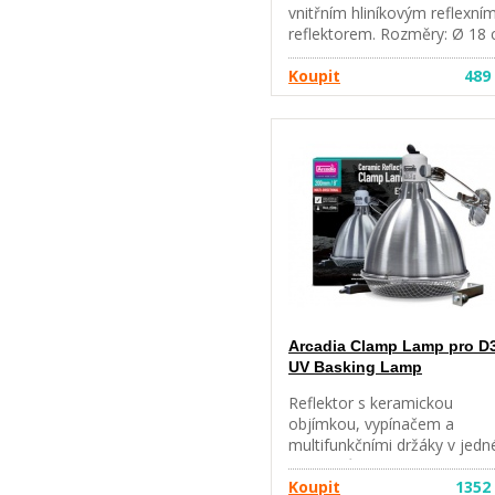
vnitřním hliníkovým reflexní
reflektorem. Rozměry: Ø 18
x výška 14 cm (19 cm včetně
objímky). Dodáváno včetně
Koupit
489
držáku. keramická objímka p
žárovky E27 do 250W černá
matná barva 1,5m kabel se
vypínačem spona pro snadn
montáž
Arcadia Clamp Lamp pro D
UV Basking Lamp
Reflektor s keramickou
objímkou, vypínačem a
multifunkčními držáky v jedn
sadě! Průměr lampy je 20 cm
Arcadia Clamp Lamp je ideál
Koupit
1352