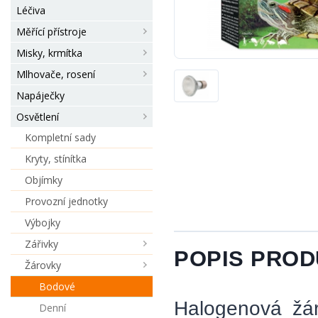
Léčiva
Měřící přístroje
Misky, krmítka
Mlhovače, rosení
Napáječky
Osvětlení
Kompletní sady
Kryty, stínítka
Objímky
Provozní jednotky
Výbojky
Zářivky
POPIS PRO
Žárovky
Bodové
Halogenová žár
Denní