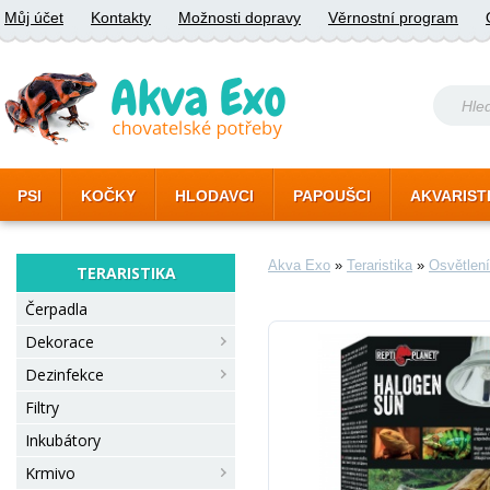
Můj účet
Kontakty
Možnosti dopravy
Věrnostní program
PSI
KOČKY
HLODAVCI
PAPOUŠCI
AKVARIST
Akva Exo
»
Teraristika
»
Osvětlení
TERARISTIKA
Čerpadla
Dekorace
Dezinfekce
Filtry
Inkubátory
Krmivo