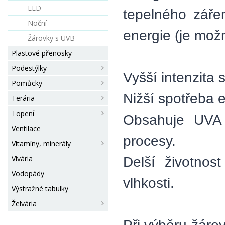
LED
tepelného zářen
Noční
energie (je mož
Žárovky s UVB
Plastové přenosky
Podestýlky
Vyšší intenzita 
Pomůcky
Nižší spotřeba e
Terária
Topení
Obsahuje UVA z
Ventilace
procesy.
Vitamíny, minerály
Vivária
Delší životnost
Vodopády
vlhkosti.
Výstražné tabulky
Želvária