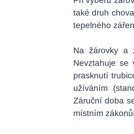
Při výběru žárov
také druh chova
tepelného zářen
Na žárovky a z
Nevztahuje se 
prasknutí trubi
užíváním (stan
Záruční doba se
místním zákonů