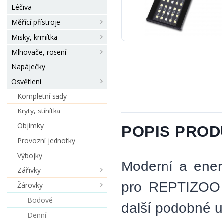
Léčiva
Měřící přístroje
Misky, krmítka
Mlhovače, rosení
Napáječky
Osvětlení
Kompletní sady
Kryty, stínítka
Objímky
POPIS PRO
Provozní jednotky
Výbojky
Moderní a energ
Zářivky
pro REPTIZOO s
Žárovky
Bodové
další podobné u
Denní