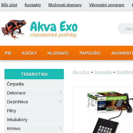
Můj účet
Kontakty
Možnosti dopravy
Věrnostní program
PSI
KOČKY
HLODAVCI
PAPOUŠCI
AKVARIST
Akva Exo
»
Teraristika
»
Osvětlení
TERARISTIKA
Čerpadla
Dekorace
Dezinfekce
Filtry
Inkubátory
Krmivo