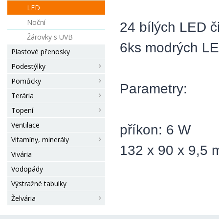
LED
Noční
24 bílých LED č
Žárovky s UVB
6ks modrých LE
Plastové přenosky
Podestýlky
Pomůcky
Parametry:
Terária
Topení
Ventilace
příkon: 6 W
Vitamíny, minerály
132 x 90 x 9,5
Vivária
Vodopády
Výstražné tabulky
Želvária