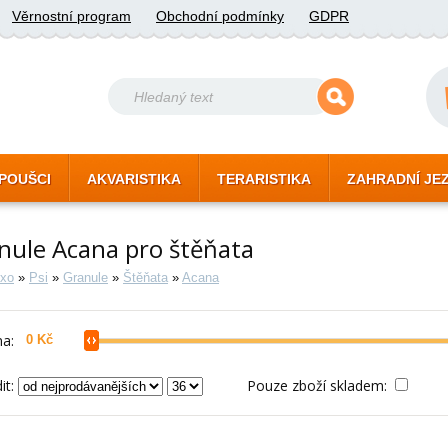
Věrnostní program
Obchodní podmínky
GDPR
POUŠCI
AKVARISTIKA
TERARISTIKA
ZAHRADNÍ JE
nule Acana pro štěňata
xo
»
Psi
»
Granule
»
Štěňata
»
Acana
a:
it:
Pouze zboží skladem: