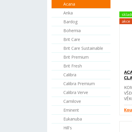
Acana
Anka
skla
akce
Bardog
Bohemia
Brit Care
Brit Care Sustainable
Brit Premium
Brit Fresh
ACA
Calibra
CLA
Calibra Premium
KOM
Calibra Verve
VŠE
VĚK
Carnilove
CHO
CEL
Kou
Eminent
CHO
Eukanuba
POU
CHO
Hill's