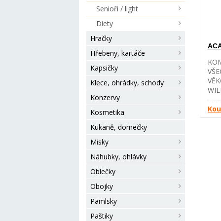
ZEL
Senioři / light
ČER
ACA
Diety
VAŠ
ZDR
Hračky
ACA
NAŠ
Hřebeny, kartáče
S N
KOM
SUR
Kapsičky
VŠE
mas
VĚK
Klece, ohrádky, schody
kuř
WIL
(14 
Konzervy
VOL
zele
POB
Kou
Kosmetika
drob
VAN
%), 
Kukaně, domečky
NEJ
čers
NAŠ
čers
Misky
CEL
sled
ŽIV
Náhubky, ohlávky
vojt
VYS
zele
Oblečky
OBI
VÝŽ
Obojky
A O
Pamlsky
KYS
KON
Paštiky