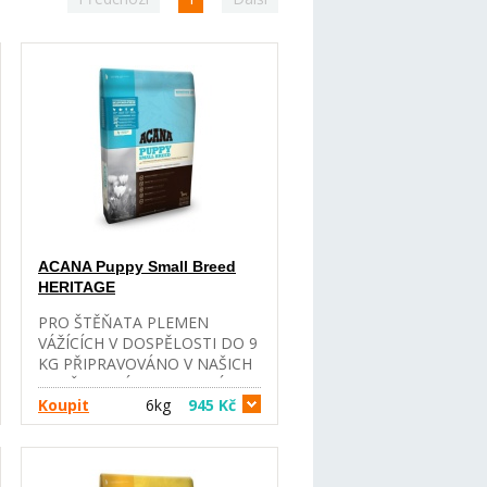
ACANA Puppy Small Breed
HERITAGE
PRO ŠTĚŇATA PLEMEN
VÁŽÍCÍCH V DOSPĚLOSTI DO 9
KG PŘIPRAVOVÁNO V NAŠICH
OCEŇOVANÝCH KUCHYNÍCH V
KANADĚ. ACANA PUPPY
Koupit
6kg
945 Kč
SMALL BREED PŘEKYPUJE
VOLNĚ CHOVANÝMI KUŘATY,
VEJCI Z HNÍZDNÍCH CHOVŮ,