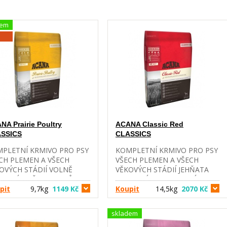
dem
NA Prairie Poultry
ACANA Classic Red
SSICS
CLASSICS
PLETNÍ KRMIVO PRO PSY
KOMPLETNÍ KRMIVO PRO PSY
CH PLEMEN A VŠECH
VŠECH PLEMEN A VŠECH
OVÝCH STÁDIÍ VOLNĚ
VĚKOVÝCH STÁDIÍ JEHŇATA
VANÁ KUŘATA A KRŮTY,
CHOVANÁ NA PASTVINÁCH,
Á VEJCE Z HNÍZDNÍCH
pit
9,7kg
1149 Kč
ANGUSKÉ HOVĚZÍ A
Koupit
14,5kg
2070 Kč
VŮ ACANA PRAIRIE
YORKSHIRSKÉ VEPŘOVÉ
LTRY OBSAHUJE VOLNĚ
ACANA CLASSIC RED
skladem
VANÁ KUŘATA, KRŮTY A
OBSAHUJE JEHNĚČÍ Z