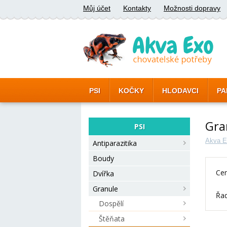
Můj účet
Kontakty
Možnosti dopravy
PSI
KOČKY
HLODAVCI
PA
Gra
PSI
Akva E
Antiparazitika
Boudy
Cen
Dvířka
Granule
Řad
Dospělí
Štěňata