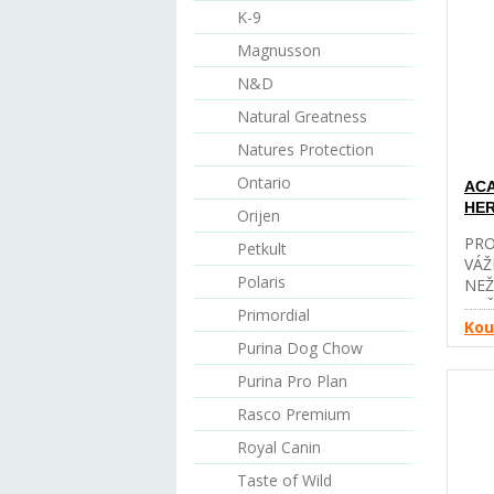
CEL
K-9
CHO
KAŽ
Magnusson
SYR
N&D
KOŘ
PRÉ
Natural Greatness
BEZ
OBI
Natures Protection
VÝŽ
Ontario
ACA
PRO
HER
MAS
Orijen
VRC
PRO
Petkult
VAŠ
VÁŽ
Deh
Polaris
NEŽ
řeza
NAŠ
Primordial
kuře
KUC
Kou
kuře
Purina Dog Chow
ACA
ledv
PŘE
čočk
Purina Pro Plan
CHO
zele
HNÍ
Rasco Premium
(4%)
PLA
kuře
Royal Canin
PŘÍ
žlut
ZRA
Taste of Wild
sled