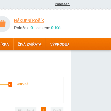
Přihlášení
NÁKUPNÍ KOŠÍK
0
0 Kč
Položek:
celkem:
ZÍRKA
ŽIVÁ ZVÍŘATA
VÝPRODEJ
Předchozí
1
Další