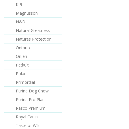
biologicky dostupné živiny,
K-9
které podporují špičkovou
fyzickou kondici, dlouhodob
Magnusson
vitalitu a duševní pohodu
N&D
během růstové fáze. Dýně,
jablka a luštěniny napomáhaj
Natural Greatness
zdravému trávení, zatímco
borůvky, zázvor a rakytník
Natures Protection
řešetlákový posilují imunitu 
Ontario
odolnost. Lososový olej a
lněné semínko udržují kůži
Orijen
pružnou a srst hustou a
Petkult
lesklou, chondroprotektiva
pomáhají během růstu
Polaris
udržovat zdravé klouby.
Primordial
Kompletní krmivo pro mladé
psy velkých plemen. Složení:
Purina Dog Chow
čerstvý losos (26%), krůtí
protein (24%), žlutý hrách,
Purina Pro Plan
hovězí tuk (8,5%),
Rasco Premium
hydrolyzovaný krůtí protein
(7,5%),
Royal Canin
Taste of Wild