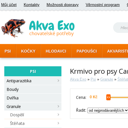
Můj účet
Kontakty
Možnosti dopravy
Věrnostní program
PSI
KOČKY
HLODAVCI
PAPOUŠCI
AKVARIST
Krmivo pro psy Ca
PSI
Akva Exo
»
Psi
»
Granule
»
Štěňa
Antiparazitika
Boudy
Cena:
Dvířka
Granule
Řadit:
Dospělí
Štěňata