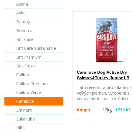
Acana
Anka
Bardog
Bohemia
Brit Care
Brit Care Sustainable
Brit Premium
Brit Fresh
Carnilove Dog Active Dry
Calibra
Salmon&Turkey Junior LB
Calibra Premium
Tato receptura pro mladé ps
Calibra Verve
velkých plemen, vyrobená z
čerstvého lososa a krůtího
Carnilove
masa, je navržena tak, aby j
podporovala během náročn
Koupit
12kg
1732 Kč
Eminent
období růstu. Tyto vysoce
Eukanuba
stravitelné bílkoviny dodávají
esenciální aminokyseliny a
Hill's