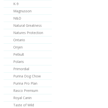
- Chondroprotektiva pro zdr
K-9
kloubní aparát - Betaglukany
pro silný imunitní systém - B
Magnusson
obilovin SLOŽENÍ: sušené
N&D
jehněčí maso (34%), batáty,
bramborové vločky, hovězí t
Natural Greatness
(14%), čerstvá jehněčí játra
(5%), sušená dýně (2%), suš
Natures Protection
jehněčí játra (2%), sušená
Ontario
mrkev (1,2%), lněné semeno
sušený kořen čekanky, extra
Orijen
z juky, beta glukany,
Petkult
glukosamin, chondroitin sulfá
směs vitamínů a minerálů.
Polaris
ANALYTICKÉ ZNAKY: Hrubý
Primordial
protein 26%, hrubé oleje a t
14%, hrubá vláknina 3,2%,
Purina Dog Chow
hrubý popel 6,9%,
Purina Pro Plan
Rasco Premium
Royal Canin
Taste of Wild