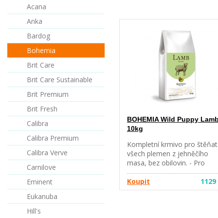
Acana
Anka
Bardog
Bohemia
Brit Care
Brit Care Sustainable
Brit Premium
Brit Fresh
BOHEMIA Wild Puppy Lam
Calibra
10kg
Calibra Premium
Kompletní krmivo pro štěňa
Calibra Verve
všech plemen z jehněčího
masa, bez obilovin. - Pro
Carnilove
vybíravé jedlíky jsou tu nové
BOHEMIA WILD lines z
Koupit
1129
Eminent
unikátních zdrojů bílkovin -
Eukanuba
Optimální kalorické hladiny
podporující stabilní váhu pej
Hill's