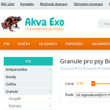
Můj účet
Kontakty
Možnosti dopravy
Věrnostní program
PSI
KOČKY
HLODAVCI
PAPOUŠCI
AKVARIST
Granule pro psy 
PSI
Akva Exo
»
Psi
»
Granule
»
Štěňa
Antiparazitika
Boudy
Cena:
Dvířka
Granule
Řadit:
Dospělí
Štěňata