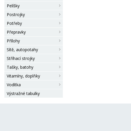
že zvyšují množství
Pelíšky
bifidobakterií, které zlepšují
rovnováhu střevní mikroflóry
Postrojky
bentonit (přírodní jíl), který
podporuje správné
Potřeby
vyprazdňování. Vysoký obsa
Přepravky
bílkovin pomáhá udržovat sil
svaly a ideální kondici. Krmiv
Přílohy
Purina PRO PLAN® Sensitiv
Sítě, autopotahy
Digestion LARGE PUPPY
ROBUST bylo vyvinuto pro
Stříhací strojky
štěňata velkých, robustních
plemen (s hmotn
Tašky, batohy
Vitamíny, doplňky
Vodítka
Výstražné tabulky