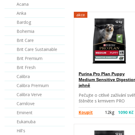
Acana
Anka
akce
Bardog
Bohemia
Brit Care
Brit Care Sustainable
Brit Premium
Brit Fresh
Purina Pro Plan Puppy
Calibra
Medium Sensitive Digestio
Calibra Premium
jehně
Calibra Verve
Pečujte o citlivé zažívání sv
štěněte s krmivem PRO
Carnilove
PLAN® Sensitive Digestion,
aby bylo ve skvělé kondici.
Koupit
12kg
1090 Kč
Eminent
Hlavní složkou krmiva pro ps
Eukanuba
Purina PRO PLAN® Sensitiv
Digestion jsou kvalitní kousk
Hill's