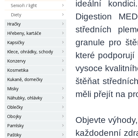
ideální kondi
Senioři / light
Digestion MED
Diety
Hračky
středních ple
Hřebeny, kartáče
granule pro ště
Kapsičky
Klece, ohrádky, schody
které podporují
Konzervy
vysoce kvalitníh
Kosmetika
štěňat střední
Kukaně, domečky
Misky
měli přejít na p
Náhubky, ohlávky
Oblečky
Obojky
Objevte výhody,
Pamlsky
každodenní zdr
Paštiky