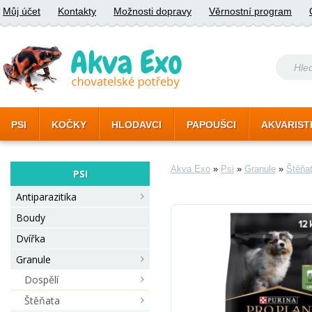
Můj účet
Kontakty
Možnosti dopravy
Věrnostní program
PSI
KOČKY
HLODAVCI
PAPOUŠCI
AKVARIST
Akva Exo
»
Psi
»
Granule
»
Štěňa
PSI
Antiparazitika
Boudy
Dvířka
Granule
Dospělí
Štěňata