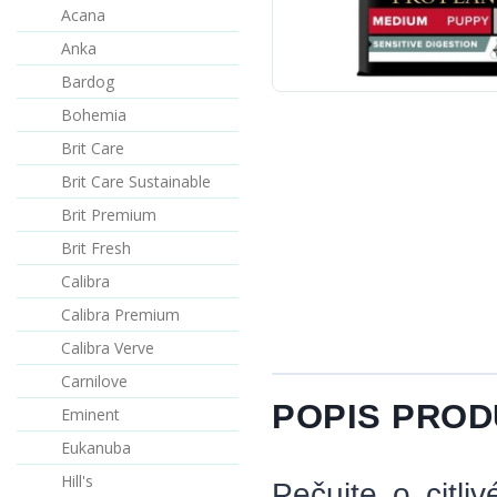
Acana
Anka
Bardog
Bohemia
Brit Care
Brit Care Sustainable
Brit Premium
Brit Fresh
Calibra
Calibra Premium
Calibra Verve
Carnilove
POPIS PRO
Eminent
Eukanuba
Hill's
Pečujte o citl