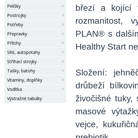
březí a kojící
Pelíšky
Postrojky
rozmanitost, 
Potřeby
PLAN® s dalšími
Přepravky
Přílohy
Healthy Start n
Sítě, autopotahy
Stříhací strojky
Složení: jehně
Tašky, batohy
Vitamíny, doplňky
drůbeží bílkov
Vodítka
živočišné tuky
Výstražné tabulky
masové výtažky
vejce, kukuřičn
prebiotik.