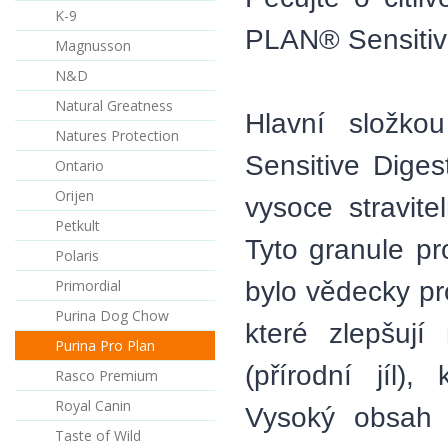
K-9
PLAN® Sensitive
Magnusson
N&D
Natural Greatness
Hlavní složk
Natures Protection
Sensitive Diges
Ontario
Orijen
vysoce stravite
Petkult
Tyto granule pr
Polaris
bylo vědecky pr
Primordial
Purina Dog Chow
které zlepšují
Purina Pro Plan
(přírodní jíl)
Rasco Premium
Royal Canin
Vysoký obsah 
Taste of Wild