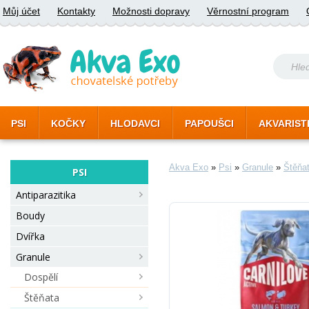
Můj účet
Kontakty
Možnosti dopravy
Věrnostní program
PSI
KOČKY
HLODAVCI
PAPOUŠCI
AKVARIST
Akva Exo
»
Psi
»
Granule
»
Štěňa
PSI
Antiparazitika
Boudy
Dvířka
Granule
Dospělí
Štěňata