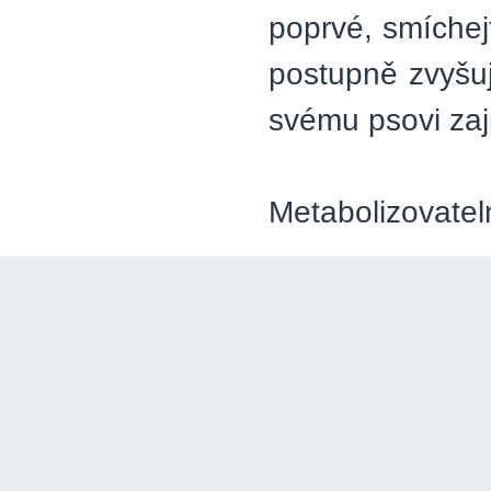
poprvé, smíche
postupně zvyšuj
svému psovi zaji
Metabolizovatel