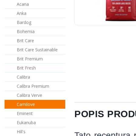
Acana
Anka
Bardog
Bohemia
Brit Care
Brit Care Sustainable
Brit Premium
Brit Fresh
Calibra
Calibra Premium
Calibra Verve
Carnilove
POPIS PRO
Eminent
Eukanuba
Hill's
Tato receptura