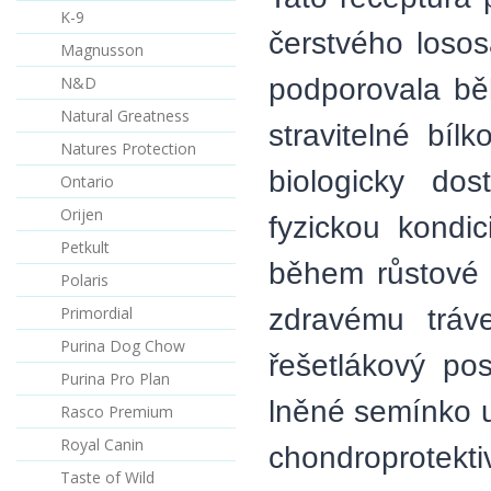
K-9
čerstvého losos
Magnusson
podporovala bě
N&D
Natural Greatness
stravitelné bíl
Natures Protection
biologicky dos
Ontario
Orijen
fyzickou kondi
Petkult
během růstové 
Polaris
zdravému tráve
Primordial
Purina Dog Chow
řešetlákový pos
Purina Pro Plan
lněné semínko u
Rasco Premium
Royal Canin
chondroprotekt
Taste of Wild