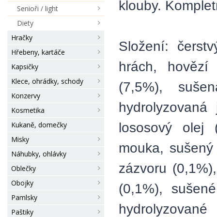
klouby. Komplet
Senioři / light
Diety
Hračky
Složení: čerstv
Hřebeny, kartáče
hrách, hovězí 
Kapsičky
Klece, ohrádky, schody
(7,5%), sušen
Konzervy
hydrolyzovaná 
Kosmetika
lososový olej 
Kukaně, domečky
Misky
mouka, sušený 
Náhubky, ohlávky
zázvoru (0,1%)
Oblečky
Obojky
(0,1%), sušené
Pamlsky
hydrolyzované
Paštiky