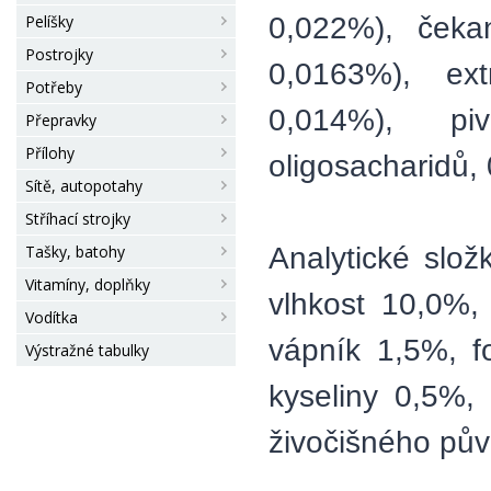
0,022%), čekan
Pelíšky
Postrojky
0,0163%), ext
Potřeby
0,014%), pi
Přepravky
Přílohy
oligosacharidů,
Sítě, autopotahy
Stříhací strojky
Analytické slož
Tašky, batohy
Vitamíny, doplňky
vlhkost 10,0%,
Vodítka
vápník 1,5%, f
Výstražné tabulky
kyseliny 0,5%,
živočišného pův