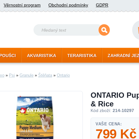
Věrnostní program
Obchodní podmínky
GDPR
POUŠCI
AKVARISTIKA
TERARISTIKA
ZAHRADNÍ JE
xo
»
Psi
»
Granule
»
Štěňata
»
Ontario
ONTARIO Pu
& Rice
Kód zboží:
214-10297
VAŠE CENA:
799
Kč