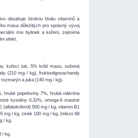
vo obsahuje širokou škálu vitamínů a
čího masa důležitých pro správný vývoj
peciální mix bylinek a koření, zejména
ní efekt.
y, kuřecí tuk, 5% krůtí maso, sušená
dy (210 mg / kg), fruktooligosacharidy
 rozmarýn a juka (140 mg / kg).
%, hrubé popeloviny 7%, hrubá vláknina
astné kyseliny 0,32%, omega-6 mastné
E (alfatokoferol) 500 mg / kg, vitamin B1
05 mg / kg, zinek 100 mg / kg, železo 88
 / kg.
 / kg.