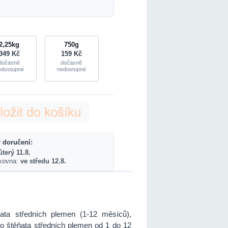
2,25kg
750g
349 Kč
159 Kč
dočasně
dočasně
edostupné
nedostupné
 doručení:
úterý 11.8.
lkovna:
ve středu 12.8.
ta středních plemen (1-12 měsíců),
o štěňata středních plemen od 1 do 12