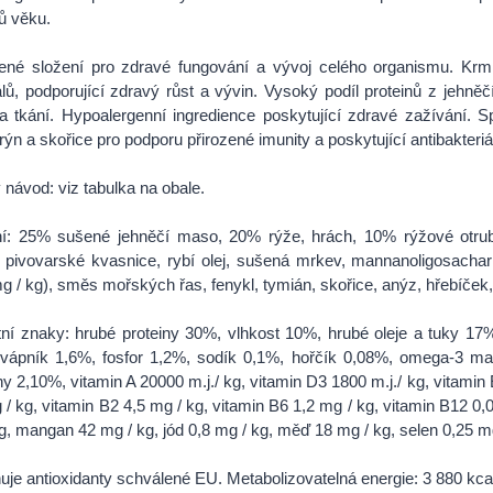
ů věku.
ené složení pro zdravé fungování a vývoj celého organismu. Krmi
lů, podporující zdravý růst a vývin. Vysoký podíl proteinů z jehně
a tkání. Hypoalergenní ingredience poskytující zdravé zažívání. S
ýn a skořice pro podporu přirozené imunity a poskytující antibakteriál
návod: viz tabulka na obale.
ní: 25% sušené jehněčí maso, 20% rýže, hrách, 10% rýžové otrub
, pivovarské kvasnice, rybí olej, sušená mrkev, mannanoligosachari
g / kg), směs mořských řas, fenykl, tymián, skořice, anýz, hřebíček,
ní znaky: hrubé proteiny 30%, vlhkost 10%, hrubé oleje a tuky 17
 vápník 1,6%, fosfor 1,2%, sodík 0,1%, hořčík 0,08%, omega-3 m
ny 2,10%, vitamin A 20000 m.j./ kg, vitamin D3 1800 m.j./ kg, vitamin 
 / kg, vitamin B2 4,5 mg / kg, vitamin B6 1,2 mg / kg, vitamin B12 0,
g, mangan 42 mg / kg, jód 0,8 mg / kg, měď 18 mg / kg, selen 0,25 mg
je antioxidanty schválené EU. Metabolizovatelná energie: 3 880 kcal