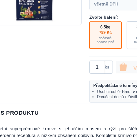
včetně DPH
Zvolte balení:
6,5kg
799 Kč
dočasně
n
nedostupné
ks
Předpokládané termíny
Osobní odběr Brno:
v 
Doručení domů / Zási
IS PRODUKTU
etní superprémiové krmivo s jehněčím masem a rýží pro štěňa
ergenní receptura s nízkým obsahem obilovin. Kompletní krmivo pr