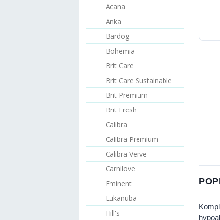
Acana
Anka
Bardog
Bohemia
Brit Care
Brit Care Sustainable
Brit Premium
Brit Fresh
Calibra
Calibra Premium
Calibra Verve
Carnilove
POP
Eminent
Eukanuba
Kompl
Hill's
hypoal