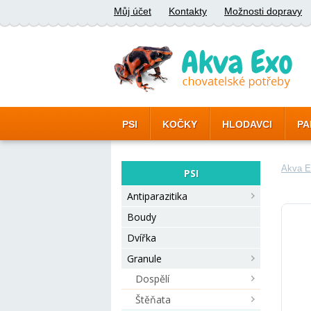
Můj účet
Kontakty
Možnosti dopravy
PSI
KOČKY
HLODAVCI
PA
Akva E
PSI
Antiparazitika
Boudy
Dvířka
Granule
Dospělí
Štěňata