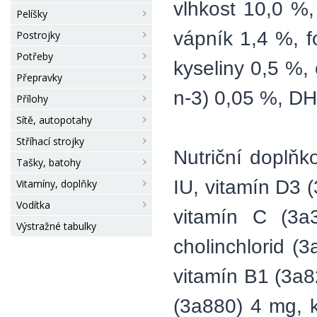
vlhkost 10,0 %,
Pelíšky
vápník 1,4 %, 
Postrojky
Potřeby
kyseliny 0,5 %,
Přepravky
n-3) 0,05 %, DH
Přílohy
Sítě, autopotahy
Stříhací strojky
Nutriční doplňk
Tašky, batohy
IU, vitamín D3 
Vitamíny, doplňky
Vodítka
vitamín C (3a
Výstražné tabulky
cholinchlorid (
vitamín B1 (3a8
(3a880) 4 mg, k