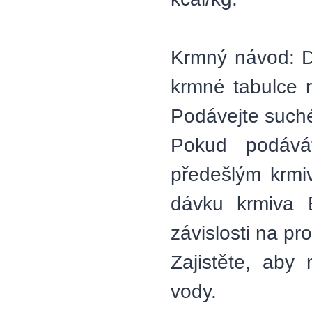
Krmný návod: D
krmné tabulce 
Podávejte such
Pokud podávát
předešlým krmi
dávku krmiva 
závislosti na pr
Zajistěte, aby
vody.