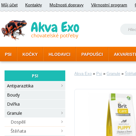
Můj účet
Kontakty
Možnosti dopravy
Věrnostní program
PSI
KOČKY
HLODAVCI
PAPOUŠCI
AKVARIST
Akva Exo
»
Psi
»
Granule
»
Štěňa
PSI
Antiparazitika
Boudy
Dvířka
Granule
Dospělí
Štěňata