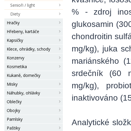
Senioři / light
% - zdroj inos
Diety
glukosamin (300
Hračky
Hřebeny, kartáče
chondroitin sul
Kapsičky
mg/kg), juka sc
Klece, ohrádky, schody
Konzervy
mariánského (1
Kosmetika
srdečník (60 m
Kukaně, domečky
mg/kg), probio
Misky
Náhubky, ohlávky
inaktivováno (1
Oblečky
Obojky
Pamlsky
Analytické slož
Paštiky