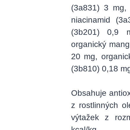
(3a831) 3 mg,
niacinamid (3
(3b201) 0,9 
organický mang
20 mg, organic
(3b810) 0,18 mg
Obsahuje antiox
z rostlinných o
výtažek z rozm
kcal/kg.